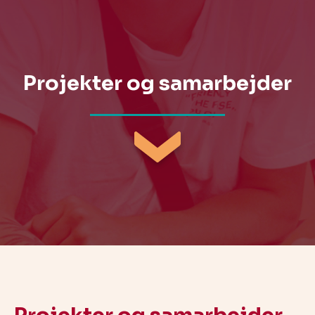
Databehandling & samtykke
Whistleblowerordning
Stillingsopslag
Projekter og samarbejder
SiLøSep