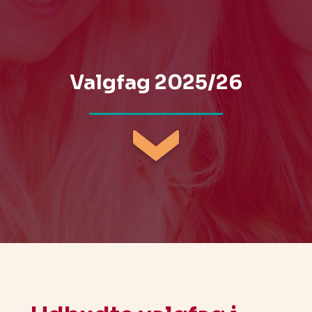
Databehandling & samtykke
Whistleblowerordning
Stillingsopslag
Valgfag 2025/26
SiLøSep