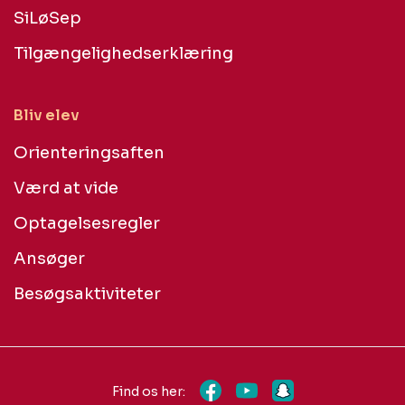
SiLøSep
Tilgængelighedserklæring
Bliv elev
Orienteringsaften
Værd at vide
Optagelsesregler
Ansøger
Besøgsaktiviteter
Find os her: