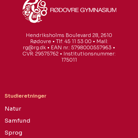
Hendriksholms Boulevard 28, 2610
Rødovre • Tlf: 45 11 53 00 • Mail:
rg@rg.dk • EAN nr.: 5798000557963 •
CVR: 29575762 • Institutionsnummer:
175011
Studieretninger
Natur
Samfund
Sprog